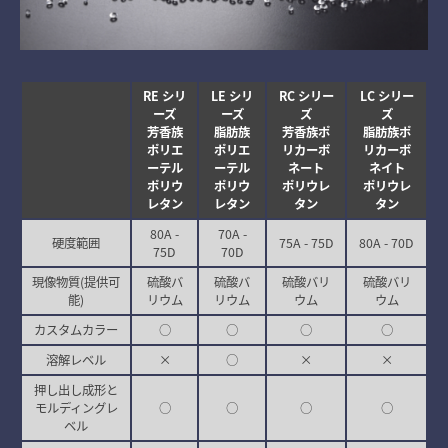
RE シリ
LE シリ
RC シリー
LC シリー
ーズ
ーズ
ズ
ズ
芳香族
脂肪族
芳香族ポ
脂肪族ポ
ポリエ
ポリエ
リカーボ
リカーボ
ーテル
ーテル
ネート
ネイト
ポリウ
ポリウ
ポリウレ
ポリウレ
レタン
レタン
タン
タン
80A -
70A -
硬度範囲
75A - 75D
80A - 70D
75D
70D
現像物質(提供可
硫酸バ
硫酸バ
硫酸バリ
硫酸バリ
能)
リウム
リウム
ウム
ウム
カスタムカラー
○
○
○
○
溶解レベル
×
○
×
×
押し出し成形と
モルディングレ
○
○
○
○
ベル