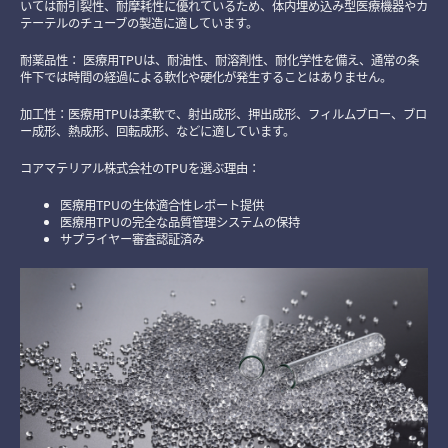
いては耐引裂性、耐摩耗性に優れているため、体内埋め込み型医療機器やカ
テーテルのチューブの製造に適しています。
耐薬品性： 医療用TPUは、耐油性、耐溶剤性、耐化学性を備え、通常の条
件下では時間の経過による軟化や硬化が発生することはありません。
加工性：医療用TPUは柔軟で、射出成形、押出成形、フィルムブロー、ブロ
ー成形、熱成形、回転成形、などに適しています。
コアマテリアル株式会社のTPUを選ぶ理由：
医療用TPUの生体適合性レポート提供
医療用TPUの完全な品質管理システムの保持
サプライヤー審査認証済み