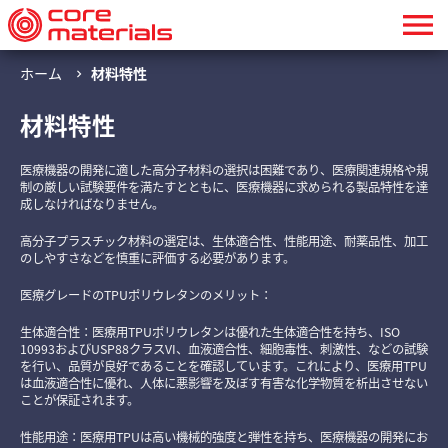
menu
ホーム
材料特性
chevron_right
材料特性
医療機器の開発に適した高分子材料の選択は困難であり、医療関連規格や規
制の厳しい試験要件を満たすとともに、医療機器に求められる製品特性を達
成しなければなりません。
高分子プラスチック材料の選定は、生体適合性、性能用途、耐薬品性、加工
のしやすさなどを慎重に評価する必要があります。
医療グレードのTPUポリウレタンのメリット：
生体適合性：医療用TPUポリウレタンは優れた生体適合性を持ち、ISO
10993およびUSP88クラスVI、血液適合性、細胞毒性、刺激性、などの試験
を行い、品質が良好であることを確認しています。これにより、医療用TPU
は血液適合性に優れ、人体に悪影響を及ぼす有害な化学物質を析出させない
ことが保証されます。
性能用途：医療用TPUは高い機械的強度と弾性を持ち、医療機器の開発にお