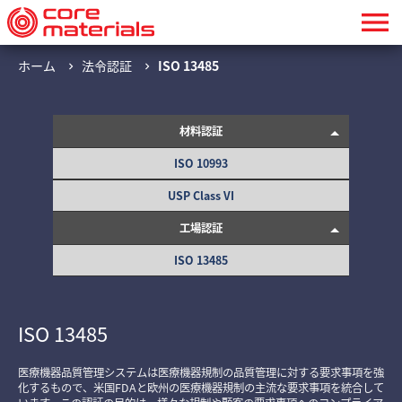
menu
ホーム
法令認証
ISO 13485
chevron_right
chevron_right
材料認証
ISO 10993
USP Class VI
工場認証
ISO 13485
ISO 13485
医療機器品質管理システムは医療機器規制の品質管理に対する要求事項を強
化するもので、米国FDAと欧州の医療機器規制の主流な要求事項を統合して